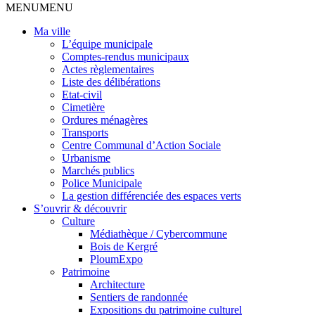
MENU
MENU
Ma ville
L’équipe municipale
Comptes-rendus municipaux
Actes règlementaires
Liste des délibérations
Etat-civil
Cimetière
Ordures ménagères
Transports
Centre Communal d’Action Sociale
Urbanisme
Marchés publics
Police Municipale
La gestion différenciée des espaces verts
S’ouvrir & découvrir
Culture
Médiathèque / Cybercommune
Bois de Kergré
PloumExpo
Patrimoine
Architecture
Sentiers de randonnée
Expositions du patrimoine culturel