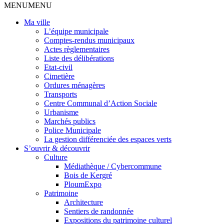
MENU
MENU
Ma ville
L’équipe municipale
Comptes-rendus municipaux
Actes règlementaires
Liste des délibérations
Etat-civil
Cimetière
Ordures ménagères
Transports
Centre Communal d’Action Sociale
Urbanisme
Marchés publics
Police Municipale
La gestion différenciée des espaces verts
S’ouvrir & découvrir
Culture
Médiathèque / Cybercommune
Bois de Kergré
PloumExpo
Patrimoine
Architecture
Sentiers de randonnée
Expositions du patrimoine culturel