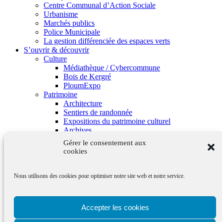
Centre Communal d’Action Sociale
Urbanisme
Marchés publics
Police Municipale
La gestion différenciée des espaces verts
S’ouvrir & découvrir
Culture
Médiathèque / Cybercommune
Bois de Kergré
PloumExpo
Patrimoine
Architecture
Sentiers de randonnée
Expositions du patrimoine culturel
Archives
Grandir & s’épanouir
Gérer le consentement aux
Cantine
cookies
Accueil de loisirs
Maison de l’enfance
Écoles
Nous utilisons des cookies pour optimiser notre site web et notre service.
Garderie
Plaine de jeu
La vie associative
Accepter les cookies
L’annuaire des associations
Les équipements