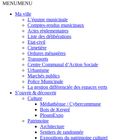
MENU
MENU
Ma ville
L’équipe municipale
Comptes-rendus municipaux
Actes règlementaires
Liste des délibérations
Etat-civil
Cimetière
Ordures ménagères
Transports
Centre Communal d’Action Sociale
Urbanisme
Marchés publics
Police Municipale
La gestion différenciée des espaces verts
S’ouvrir & découvrir
Culture
Médiathèque / Cybercommune
Bois de Kergré
PloumExpo
Patrimoine
Architecture
Sentiers de randonnée
Expositions du patrimoine culturel