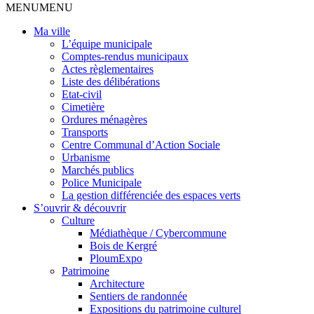
MENU
MENU
Ma ville
L’équipe municipale
Comptes-rendus municipaux
Actes règlementaires
Liste des délibérations
Etat-civil
Cimetière
Ordures ménagères
Transports
Centre Communal d’Action Sociale
Urbanisme
Marchés publics
Police Municipale
La gestion différenciée des espaces verts
S’ouvrir & découvrir
Culture
Médiathèque / Cybercommune
Bois de Kergré
PloumExpo
Patrimoine
Architecture
Sentiers de randonnée
Expositions du patrimoine culturel