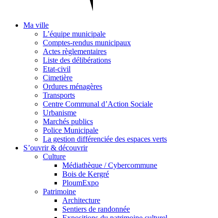
Ma ville
L’équipe municipale
Comptes-rendus municipaux
Actes règlementaires
Liste des délibérations
Etat-civil
Cimetière
Ordures ménagères
Transports
Centre Communal d’Action Sociale
Urbanisme
Marchés publics
Police Municipale
La gestion différenciée des espaces verts
S’ouvrir & découvrir
Culture
Médiathèque / Cybercommune
Bois de Kergré
PloumExpo
Patrimoine
Architecture
Sentiers de randonnée
Expositions du patrimoine culturel