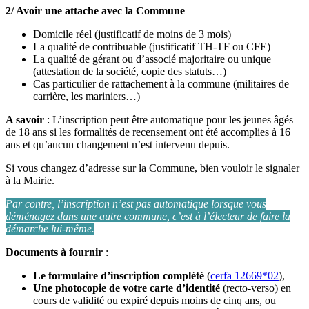
2/ Avoir une attache avec la Commune
Domicile réel (justificatif de moins de 3 mois)
La qualité de contribuable (justificatif TH-TF ou CFE)
La qualité de gérant ou d’associé majoritaire ou unique
(attestation de la société, copie des statuts…)
Cas particulier de rattachement à la commune (militaires de
carrière, les mariniers…)
A savoir
: L’inscription peut être automatique pour les jeunes âgés
de 18 ans si les formalités de recensement ont été accomplies à 16
ans et qu’aucun changement n’est intervenu depuis.
Si vous changez d’adresse sur la Commune, bien vouloir le signaler
à la Mairie.
Par contre, l’inscription n’est pas automatique lorsque vous
déménagez dans une autre commune, c’est à l’électeur de faire la
démarche lui-même.
Documents à fournir
:
Le formulaire d’inscription complété
(
cerfa 12669*02
),
Une photocopie de votre carte d’identité
(recto-verso) en
cours de validité ou expiré depuis moins de cinq ans, ou