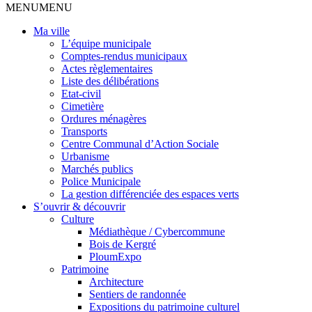
MENU
MENU
Ma ville
L’équipe municipale
Comptes-rendus municipaux
Actes règlementaires
Liste des délibérations
Etat-civil
Cimetière
Ordures ménagères
Transports
Centre Communal d’Action Sociale
Urbanisme
Marchés publics
Police Municipale
La gestion différenciée des espaces verts
S’ouvrir & découvrir
Culture
Médiathèque / Cybercommune
Bois de Kergré
PloumExpo
Patrimoine
Architecture
Sentiers de randonnée
Expositions du patrimoine culturel